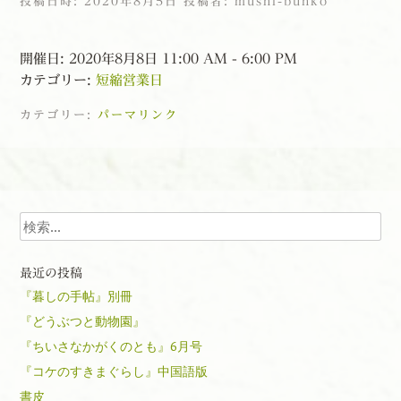
投稿日時:
2020年8月5日
投稿者:
mushi-bunko
開催日: 2020年8月8日 11:00 AM - 6:00 PM
カテゴリー:
短縮営業日
カテゴリー:
パーマリンク
投稿ナビゲーション
検索
最近の投稿
『暮しの手帖』別冊
『どうぶつと動物園』
『ちいさなかがくのとも』6月号
『コケのすきまぐらし』中国語版
書皮