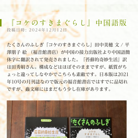
『コケのすきまぐらし』中国語版
投稿日時:
2024年12月12日
たくさんのふしぎ『コケのすきまぐらし』田中美穂 文 / 平
澤朋子 絵 （福音館書店）が中国の接力出版社より中国語簡
体字に翻訳されて発売されました。『苔蘚的奇妙生活』訳
は田秀娟さん。構成などはほぼそのままですが、紙質がち
ょっと違ってしなやかでこちらも素敵です。日本版は2021
年10号の月刊誌なので版元の福音館書店ではすでに品切れ
ですが、蟲文庫にはまだもう少し在庫があります。