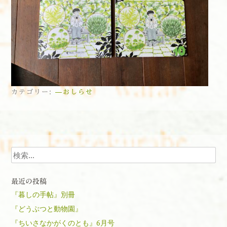
カテゴリー:
—おしらせ
投稿ナビゲーション
検索
最近の投稿
『暮しの手帖』別冊
『どうぶつと動物園』
『ちいさなかがくのとも』6月号