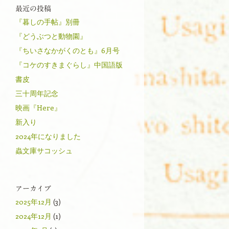
最近の投稿
『暮しの手帖』別冊
『どうぶつと動物園』
『ちいさなかがくのとも』6月号
『コケのすきまぐらし』中国語版
書皮
三十周年記念
映画『Here』
新入り
2024年になりました
蟲文庫サコッシュ
アーカイブ
2025年12月
(3)
2024年12月
(1)