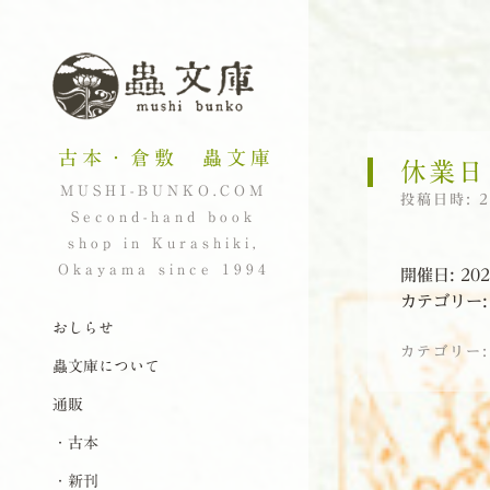
古本・倉敷 蟲文庫
休業日
MUSHI-BUNKO.COM
投稿日時:
Second-hand book
shop in Kurashiki,
Okayama since 1994
開催日: 20
カテゴリー
ナビゲーション
コンテンツへスキップ
おしらせ
カテゴリー
蟲文庫について
通販
投稿ナビゲーシ
・古本
・新刊