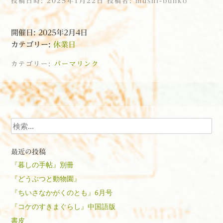
投稿日時:
2025年1月22日
投稿者:
mushi-bunko
開催日: 2025年2月4日
カテゴリー:
休業日
カテゴリー:
パーマリンク
投稿ナビゲーション
検索
最近の投稿
『暮しの手帖』別冊
『どうぶつと動物園』
『ちいさなかがくのとも』6月号
『コケのすきまぐらし』中国語版
書皮