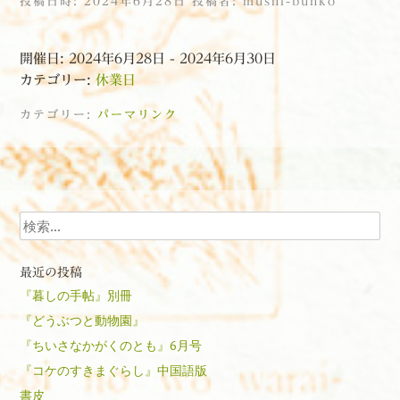
投稿日時:
2024年6月28日
投稿者:
mushi-bunko
開催日: 2024年6月28日 - 2024年6月30日
カテゴリー:
休業日
カテゴリー:
パーマリンク
投稿ナビゲーション
検索
最近の投稿
『暮しの手帖』別冊
『どうぶつと動物園』
『ちいさなかがくのとも』6月号
『コケのすきまぐらし』中国語版
書皮