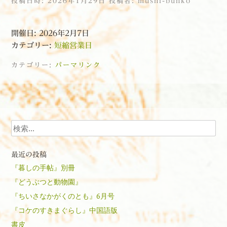
投稿日時:
2026年1月29日
投稿者:
mushi-bunko
開催日: 2026年2月7日
カテゴリー:
短縮営業日
カテゴリー:
パーマリンク
投稿ナビゲーション
検索
最近の投稿
『暮しの手帖』別冊
『どうぶつと動物園』
『ちいさなかがくのとも』6月号
『コケのすきまぐらし』中国語版
書皮