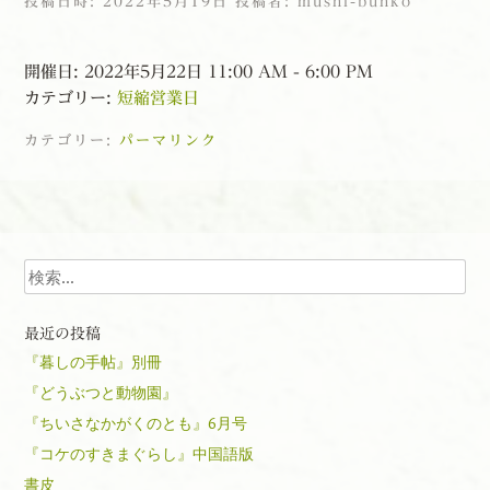
投稿日時:
2022年5月19日
投稿者:
mushi-bunko
開催日: 2022年5月22日 11:00 AM - 6:00 PM
カテゴリー:
短縮営業日
カテゴリー:
パーマリンク
投稿ナビゲーション
検索
最近の投稿
『暮しの手帖』別冊
『どうぶつと動物園』
『ちいさなかがくのとも』6月号
『コケのすきまぐらし』中国語版
書皮