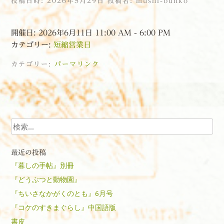
投稿日時:
2026年5月29日
投稿者:
mushi-bunko
開催日: 2026年6月11日 11:00 AM - 6:00 PM
カテゴリー:
短縮営業日
カテゴリー:
パーマリンク
投稿ナビゲーション
検索
最近の投稿
『暮しの手帖』別冊
『どうぶつと動物園』
『ちいさなかがくのとも』6月号
『コケのすきまぐらし』中国語版
書皮