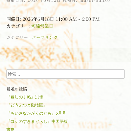
投稿日時:
2026年6月12日
投稿者:
mushi-bunko
開催日: 2026年6月18日 11:00 AM - 6:00 PM
カテゴリー:
短縮営業日
カテゴリー:
パーマリンク
投稿ナビゲーション
検索
最近の投稿
『暮しの手帖』別冊
『どうぶつと動物園』
『ちいさなかがくのとも』6月号
『コケのすきまぐらし』中国語版
書皮