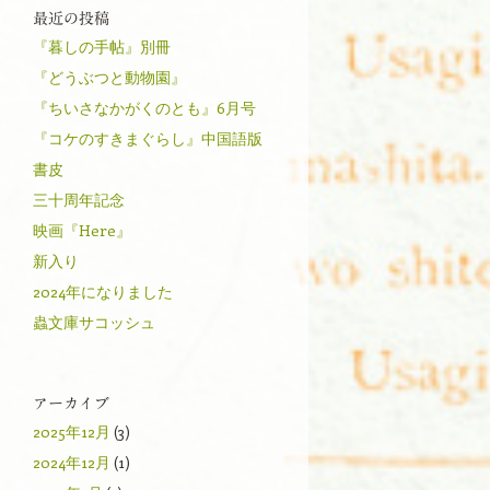
最近の投稿
『暮しの手帖』別冊
『どうぶつと動物園』
『ちいさなかがくのとも』6月号
『コケのすきまぐらし』中国語版
書皮
三十周年記念
映画『Here』
新入り
2024年になりました
蟲文庫サコッシュ
アーカイブ
2025年12月
(3)
2024年12月
(1)