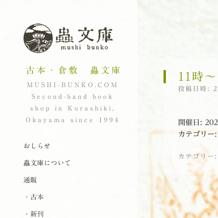
古本・倉敷 蟲文庫
11時〜
MUSHI-BUNKO.COM
投稿日時:
Second-hand book
shop in Kurashiki,
Okayama since 1994
開催日: 202
カテゴリー
ナビゲーション
コンテンツへスキップ
おしらせ
カテゴリー
蟲文庫について
通販
投稿ナビゲーシ
・古本
・新刊