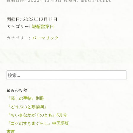
投稿日時:
2022年12月3日
投稿者:
mushi-bunko
開催日: 2022年12月11日
カテゴリー:
短縮営業日
カテゴリー:
パーマリンク
投稿ナビゲーション
検索
最近の投稿
『暮しの手帖』別冊
『どうぶつと動物園』
『ちいさなかがくのとも』6月号
『コケのすきまぐらし』中国語版
書皮