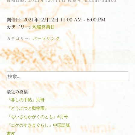
投稿日時:
2021年12月11日
投稿者:
mushi-bunko
開催日: 2021年12月12日 11:00 AM - 6:00 PM
カテゴリー:
短縮営業日
カテゴリー:
パーマリンク
投稿ナビゲーション
検索
最近の投稿
『暮しの手帖』別冊
『どうぶつと動物園』
『ちいさなかがくのとも』6月号
『コケのすきまぐらし』中国語版
書皮