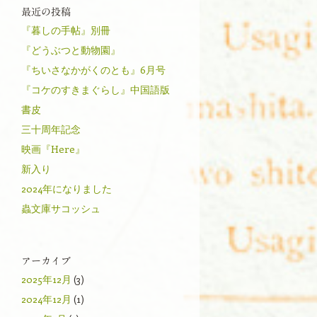
最近の投稿
『暮しの手帖』別冊
『どうぶつと動物園』
『ちいさなかがくのとも』6月号
『コケのすきまぐらし』中国語版
書皮
三十周年記念
映画『Here』
新入り
2024年になりました
蟲文庫サコッシュ
アーカイブ
2025年12月
(3)
2024年12月
(1)