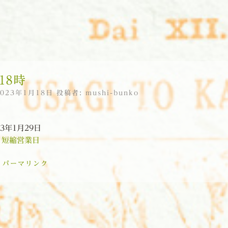
18時
2023年1月18日
投稿者:
mushi-bunko
23年1月29日
:
短縮営業日
:
パーマリンク
ョン