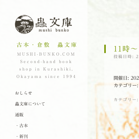
古本・倉敷 蟲文庫
11時〜
MUSHI-BUNKO.COM
投稿日時:
Second-hand book
shop in Kurashiki,
Okayama since 1994
開催日: 20
カテゴリー
ナビゲーション
コンテンツへスキップ
おしらせ
カテゴリー
蟲文庫について
通販
投稿ナビゲーシ
・古本
・新刊