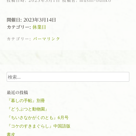
投稿日時:
2023年3月1日
投稿者:
mushi-bunko
開催日: 2023年3月14日
カテゴリー:
休業日
カテゴリー:
パーマリンク
投稿ナビゲーション
検索
最近の投稿
『暮しの手帖』別冊
『どうぶつと動物園』
『ちいさなかがくのとも』6月号
『コケのすきまぐらし』中国語版
書皮