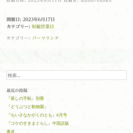
投稿日時:
2023年6月11日
投稿者:
mushi-bunko
開催日: 2023年6月17日
カテゴリー:
短縮営業日
カテゴリー:
パーマリンク
投稿ナビゲーション
検索
最近の投稿
『暮しの手帖』別冊
『どうぶつと動物園』
『ちいさなかがくのとも』6月号
『コケのすきまぐらし』中国語版
書皮