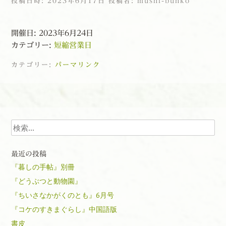
投稿日時:
2023年6月17日
投稿者:
mushi-bunko
開催日: 2023年6月24日
カテゴリー:
短縮営業日
カテゴリー:
パーマリンク
投稿ナビゲーション
検索
最近の投稿
『暮しの手帖』別冊
『どうぶつと動物園』
『ちいさなかがくのとも』6月号
『コケのすきまぐらし』中国語版
書皮