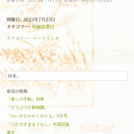
投稿日時:
2023年7月12日
投稿者:
mushi-bunko
開催日: 2023年7月23日
カテゴリー:
短縮営業日
カテゴリー:
パーマリンク
投稿ナビゲーション
検索
最近の投稿
『暮しの手帖』別冊
『どうぶつと動物園』
『ちいさなかがくのとも』6月号
『コケのすきまぐらし』中国語版
書皮