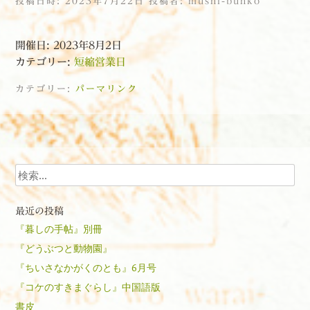
投稿日時:
2023年7月22日
投稿者:
mushi-bunko
開催日: 2023年8月2日
カテゴリー:
短縮営業日
カテゴリー:
パーマリンク
投稿ナビゲーション
検索
最近の投稿
『暮しの手帖』別冊
『どうぶつと動物園』
『ちいさなかがくのとも』6月号
『コケのすきまぐらし』中国語版
書皮