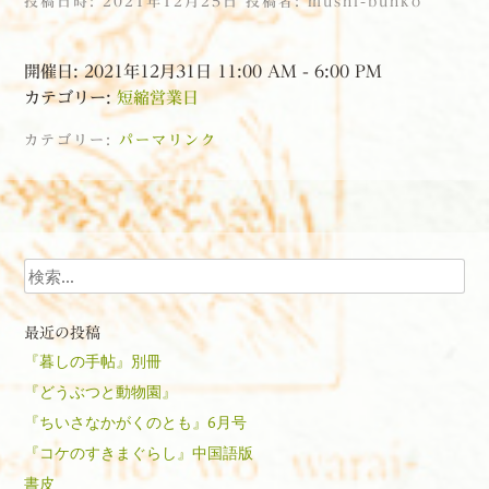
投稿日時:
2021年12月25日
投稿者:
mushi-bunko
開催日: 2021年12月31日 11:00 AM - 6:00 PM
カテゴリー:
短縮営業日
カテゴリー:
パーマリンク
投稿ナビゲーション
検索
最近の投稿
『暮しの手帖』別冊
『どうぶつと動物園』
『ちいさなかがくのとも』6月号
『コケのすきまぐらし』中国語版
書皮