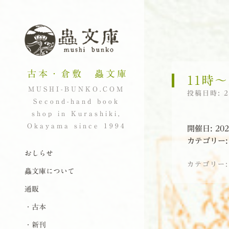
古本・倉敷 蟲文庫
11時〜
MUSHI-BUNKO.COM
投稿日時:
Second-hand book
shop in Kurashiki,
Okayama since 1994
開催日: 20
カテゴリー
ナビゲーション
コンテンツへスキップ
おしらせ
カテゴリー
蟲文庫について
通販
投稿ナビゲーシ
・古本
・新刊