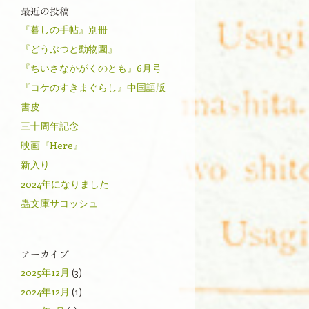
最近の投稿
『暮しの手帖』別冊
『どうぶつと動物園』
『ちいさなかがくのとも』6月号
『コケのすきまぐらし』中国語版
書皮
三十周年記念
映画『Here』
新入り
2024年になりました
蟲文庫サコッシュ
アーカイブ
2025年12月
(3)
2024年12月
(1)