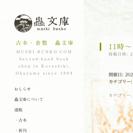
古本・倉敷 蟲文庫
11時〜
MUSHI-BUNKO.COM
投稿日時:
Second-hand book
shop in Kurashiki,
Okayama since 1994
開催日: 202
カテゴリー
ナビゲーション
コンテンツへスキップ
おしらせ
カテゴリー
蟲文庫について
通販
投稿ナビゲーシ
・古本
・新刊