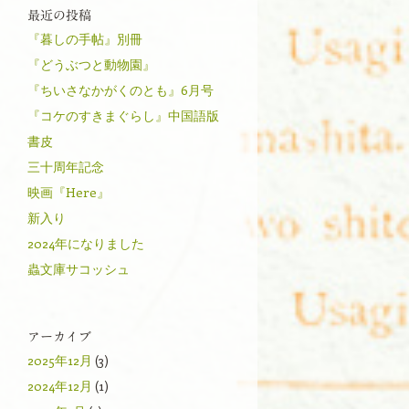
最近の投稿
『暮しの手帖』別冊
『どうぶつと動物園』
『ちいさなかがくのとも』6月号
『コケのすきまぐらし』中国語版
書皮
三十周年記念
映画『Here』
新入り
2024年になりました
蟲文庫サコッシュ
アーカイブ
2025年12月
(3)
2024年12月
(1)