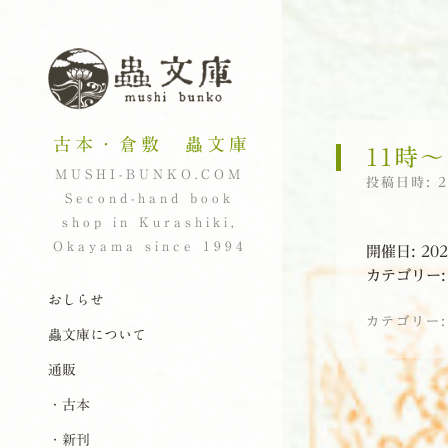
古本・倉敷 蟲文庫
11時〜
MUSHI-BUNKO.COM
投稿日時:
Second-hand book
shop in Kurashiki,
Okayama since 1994
開催日: 20
カテゴリー
ナビゲーション
コンテンツへスキップ
おしらせ
カテゴリー
蟲文庫について
通販
投稿ナビゲーシ
・古本
・新刊