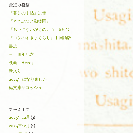
最近の投稿
『暮しの手帖』別冊
『どうぶつと動物園』
『ちいさなかがくのとも』6月号
『コケのすきまぐらし』中国語版
書皮
三十周年記念
映画『Here』
新入り
2024年になりました
蟲文庫サコッシュ
アーカイブ
2025年12月
(3)
2024年12月
(1)