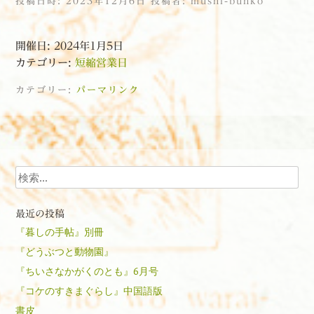
投稿日時:
2023年12月6日
投稿者:
mushi-bunko
開催日: 2024年1月5日
カテゴリー:
短縮営業日
カテゴリー:
パーマリンク
投稿ナビゲーション
検索
最近の投稿
『暮しの手帖』別冊
『どうぶつと動物園』
『ちいさなかがくのとも』6月号
『コケのすきまぐらし』中国語版
書皮