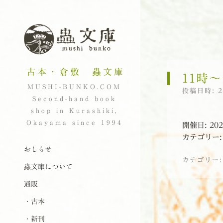
古本・倉敷 蟲文庫
11時〜
MUSHI-BUNKO.COM
投稿日時:
Second-hand book
shop in Kurashiki,
Okayama since 1994
開催日: 202
カテゴリー
ナビゲーション
コンテンツへスキップ
おしらせ
カテゴリー
蟲文庫について
通販
投稿ナビゲーシ
・古本
・新刊