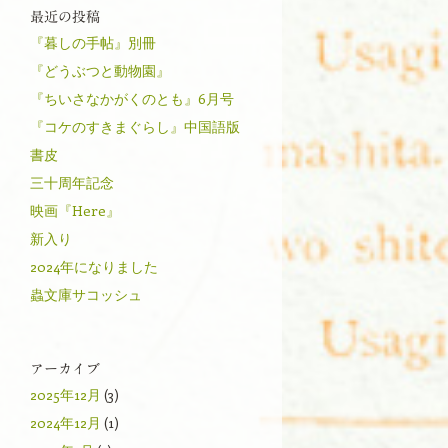
最近の投稿
『暮しの手帖』別冊
『どうぶつと動物園』
『ちいさなかがくのとも』6月号
『コケのすきまぐらし』中国語版
書皮
三十周年記念
映画『Here』
新入り
2024年になりました
蟲文庫サコッシュ
アーカイブ
2025年12月
(3)
2024年12月
(1)