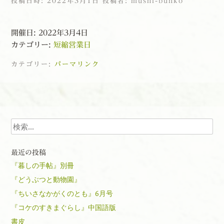
投稿日時:
2022年3月1日
投稿者:
mushi-bunko
開催日: 2022年3月4日
カテゴリー:
短縮営業日
カテゴリー:
パーマリンク
投稿ナビゲーション
検索
最近の投稿
『暮しの手帖』別冊
『どうぶつと動物園』
『ちいさなかがくのとも』6月号
『コケのすきまぐらし』中国語版
書皮