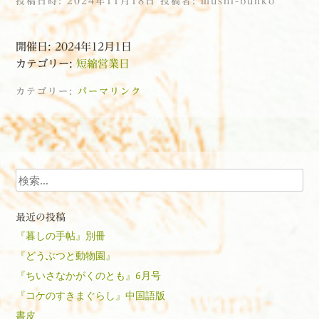
投稿日時:
2024年11月18日
投稿者:
mushi-bunko
開催日: 2024年12月1日
カテゴリー:
短縮営業日
カテゴリー:
パーマリンク
投稿ナビゲーション
検索
最近の投稿
『暮しの手帖』別冊
『どうぶつと動物園』
『ちいさなかがくのとも』6月号
『コケのすきまぐらし』中国語版
書皮