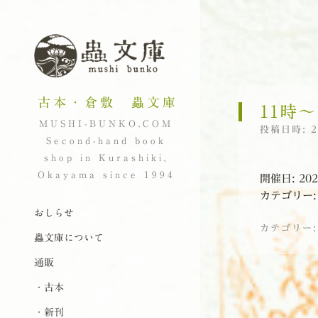
古本・倉敷 蟲文庫
11時〜
MUSHI-BUNKO.COM
投稿日時:
Second-hand book
shop in Kurashiki,
Okayama since 1994
開催日: 202
カテゴリー
ナビゲーション
コンテンツへスキップ
おしらせ
カテゴリー
蟲文庫について
通販
投稿ナビゲーシ
・古本
・新刊