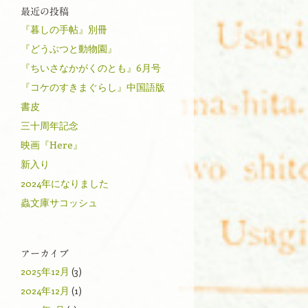
最近の投稿
『暮しの手帖』別冊
『どうぶつと動物園』
『ちいさなかがくのとも』6月号
『コケのすきまぐらし』中国語版
書皮
三十周年記念
映画『Here』
新入り
2024年になりました
蟲文庫サコッシュ
アーカイブ
2025年12月
(3)
2024年12月
(1)