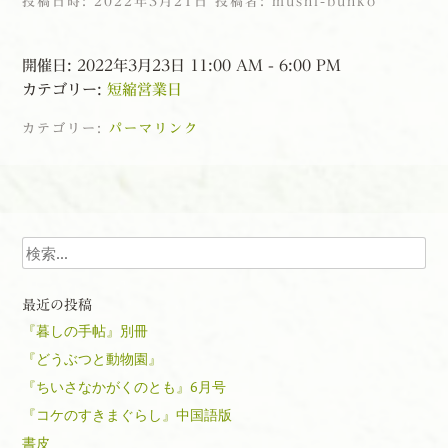
投稿日時:
2022年3月21日
投稿者:
mushi-bunko
開催日: 2022年3月23日 11:00 AM - 6:00 PM
カテゴリー:
短縮営業日
カテゴリー:
パーマリンク
投稿ナビゲーション
検索
最近の投稿
『暮しの手帖』別冊
『どうぶつと動物園』
『ちいさなかがくのとも』6月号
『コケのすきまぐらし』中国語版
書皮