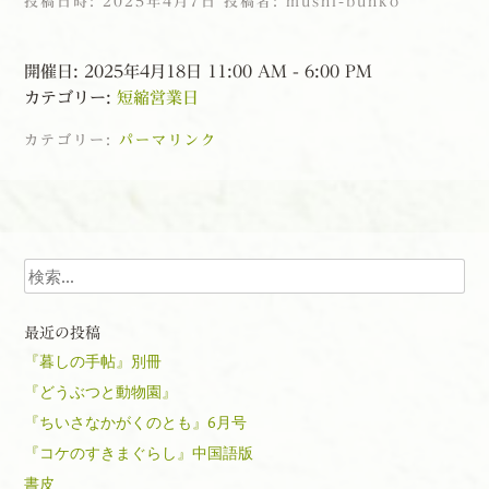
投稿日時:
2025年4月7日
投稿者:
mushi-bunko
開催日: 2025年4月18日 11:00 AM - 6:00 PM
カテゴリー:
短縮営業日
カテゴリー:
パーマリンク
投稿ナビゲーション
検索
最近の投稿
『暮しの手帖』別冊
『どうぶつと動物園』
『ちいさなかがくのとも』6月号
『コケのすきまぐらし』中国語版
書皮