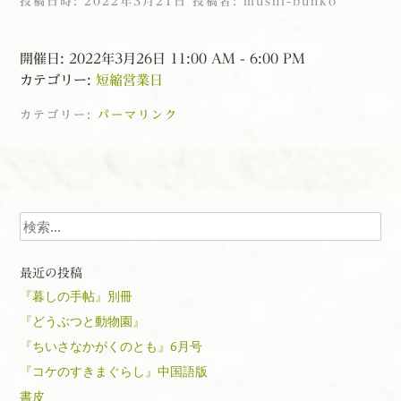
投稿日時:
2022年3月21日
投稿者:
mushi-bunko
開催日: 2022年3月26日 11:00 AM - 6:00 PM
カテゴリー:
短縮営業日
カテゴリー:
パーマリンク
投稿ナビゲーション
検索
最近の投稿
『暮しの手帖』別冊
『どうぶつと動物園』
『ちいさなかがくのとも』6月号
『コケのすきまぐらし』中国語版
書皮