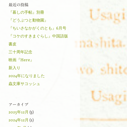
最近の投稿
『暮しの手帖』別冊
『どうぶつと動物園』
『ちいさなかがくのとも』6月号
『コケのすきまぐらし』中国語版
書皮
三十周年記念
映画『Here』
新入り
2024年になりました
蟲文庫サコッシュ
アーカイブ
2025年12月
(3)
2024年12月
(1)