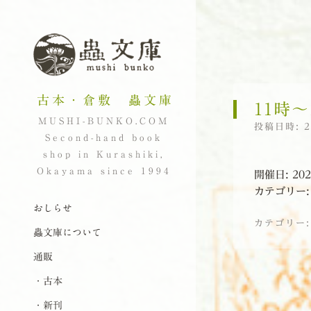
古本・倉敷 蟲文庫
11時〜
MUSHI-BUNKO.COM
投稿日時:
Second-hand book
shop in Kurashiki,
Okayama since 1994
開催日: 202
カテゴリー
ナビゲーション
コンテンツへスキップ
おしらせ
カテゴリー
蟲文庫について
通販
投稿ナビゲーシ
・古本
・新刊