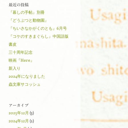
最近の投稿
『暮しの手帖』別冊
『どうぶつと動物園』
『ちいさなかがくのとも』6月号
『コケのすきまぐらし』中国語版
書皮
三十周年記念
映画『Here』
新入り
2024年になりました
蟲文庫サコッシュ
アーカイブ
2025年12月
(3)
2024年12月
(1)