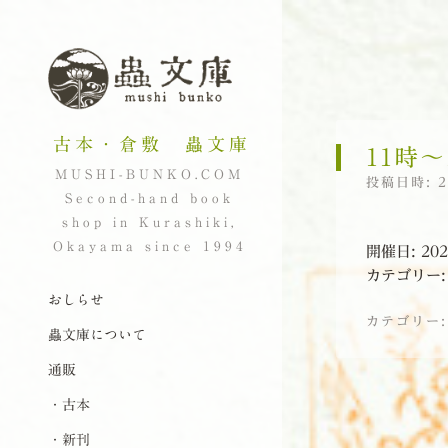
古本・倉敷 蟲文庫
11時〜
MUSHI-BUNKO.COM
投稿日時:
Second-hand book
shop in Kurashiki,
Okayama since 1994
開催日: 202
カテゴリー
ナビゲーション
コンテンツへスキップ
おしらせ
カテゴリー
蟲文庫について
通販
投稿ナビゲーシ
・古本
・新刊