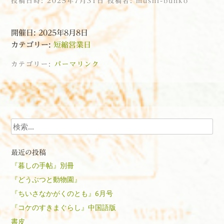
投稿日時:
2025年7月31日
投稿者:
mushi-bunko
開催日: 2025年8月8日
カテゴリー:
短縮営業日
カテゴリー:
パーマリンク
投稿ナビゲーション
検索
最近の投稿
『暮しの手帖』別冊
『どうぶつと動物園』
『ちいさなかがくのとも』6月号
『コケのすきまぐらし』中国語版
書皮