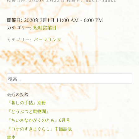
投稿日時:
2020年2月22日
投稿者:
mushi-bunko
開催日: 2020年3月1日 11:00 AM - 6:00 PM
カテゴリー:
短縮営業日
カテゴリー:
パーマリンク
投稿ナビゲーション
検索
最近の投稿
『暮しの手帖』別冊
『どうぶつと動物園』
『ちいさなかがくのとも』6月号
『コケのすきまぐらし』中国語版
書皮