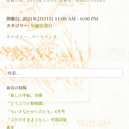
投稿日時:
2021年2月8日
投稿者:
mushi-bunko
開催日: 2021年2月11日 11:00 AM - 6:00 PM
カテゴリー:
短縮営業日
カテゴリー:
パーマリンク
投稿ナビゲーション
検索
最近の投稿
『暮しの手帖』別冊
『どうぶつと動物園』
『ちいさなかがくのとも』6月号
『コケのすきまぐらし』中国語版
書皮