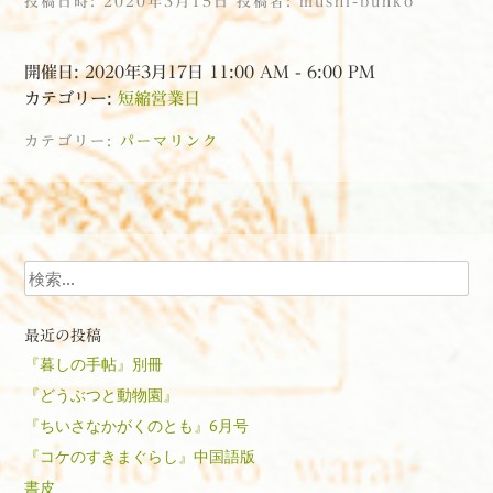
投稿日時:
2020年3月15日
投稿者:
mushi-bunko
開催日: 2020年3月17日 11:00 AM - 6:00 PM
カテゴリー:
短縮営業日
カテゴリー:
パーマリンク
投稿ナビゲーション
検索
最近の投稿
『暮しの手帖』別冊
『どうぶつと動物園』
『ちいさなかがくのとも』6月号
『コケのすきまぐらし』中国語版
書皮