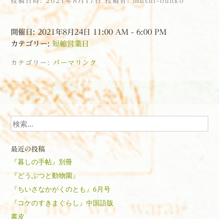
投稿日時:
2021年8月17日
投稿者:
mushi-bunko
開催日: 2021年8月24日 11:00 AM - 6:00 PM
カテゴリー:
短縮営業日
カテゴリー:
パーマリンク
投稿ナビゲーション
検索
最近の投稿
『暮しの手帖』別冊
『どうぶつと動物園』
『ちいさなかがくのとも』6月号
『コケのすきまぐらし』中国語版
書皮