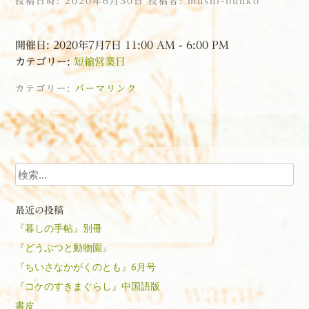
投稿日時:
2020年6月30日
投稿者:
mushi-bunko
開催日: 2020年7月7日 11:00 AM - 6:00 PM
カテゴリー:
短縮営業日
カテゴリー:
パーマリンク
投稿ナビゲーション
検索
最近の投稿
『暮しの手帖』別冊
『どうぶつと動物園』
『ちいさなかがくのとも』6月号
『コケのすきまぐらし』中国語版
書皮