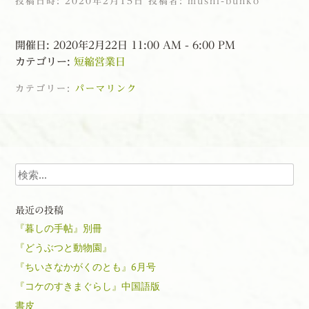
投稿日時:
2020年2月15日
投稿者:
mushi-bunko
開催日: 2020年2月22日 11:00 AM - 6:00 PM
カテゴリー:
短縮営業日
カテゴリー:
パーマリンク
投稿ナビゲーション
検索
最近の投稿
『暮しの手帖』別冊
『どうぶつと動物園』
『ちいさなかがくのとも』6月号
『コケのすきまぐらし』中国語版
書皮