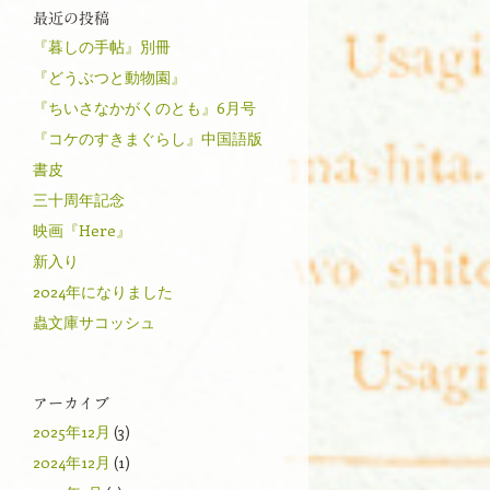
最近の投稿
『暮しの手帖』別冊
『どうぶつと動物園』
『ちいさなかがくのとも』6月号
『コケのすきまぐらし』中国語版
書皮
三十周年記念
映画『Here』
新入り
2024年になりました
蟲文庫サコッシュ
アーカイブ
2025年12月
(3)
2024年12月
(1)