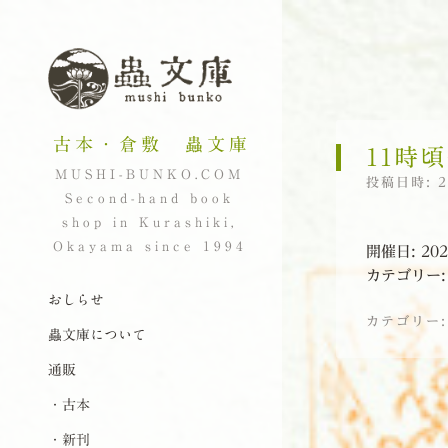
古本・倉敷 蟲文庫
11時
MUSHI-BUNKO.COM
投稿日時:
Second-hand book
shop in Kurashiki,
Okayama since 1994
開催日: 202
カテゴリー
ナビゲーション
コンテンツへスキップ
おしらせ
カテゴリー
蟲文庫について
通販
投稿ナビゲーシ
・古本
・新刊