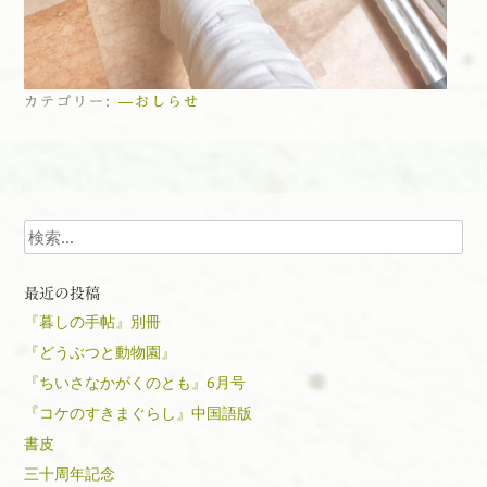
カテゴリー:
—おしらせ
投稿ナビゲーション
検索
最近の投稿
『暮しの手帖』別冊
『どうぶつと動物園』
『ちいさなかがくのとも』6月号
『コケのすきまぐらし』中国語版
書皮
三十周年記念