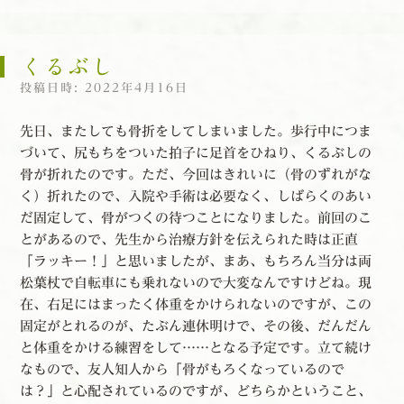
くるぶし
投稿日時:
2022年4月16日
先日、またしても骨折をしてしまいました。歩行中につま
づいて、尻もちをついた拍子に足首をひねり、くるぶしの
骨が折れたのです。ただ、今回はきれいに（骨のずれがな
く）折れたので、入院や手術は必要なく、しばらくのあい
だ固定して、骨がつくの待つことになりました。前回のこ
とがあるので、先生から治療方針を伝えられた時は正直
「ラッキー！」と思いましたが、まあ、もちろん当分は両
松葉杖で自転車にも乗れないので大変なんですけどね。現
在、右足にはまったく体重をかけられないのですが、この
固定がとれるのが、たぶん連休明けで、その後、だんだん
と体重をかける練習をして……となる予定です。立て続け
なもので、友人知人から「骨がもろくなっているので
は？」と心配されているのですが、どちらかということ、