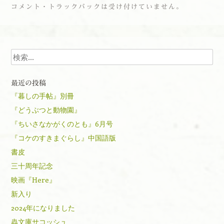
コメント・トラックバックは受け付けていません。
検索
最近の投稿
『暮しの手帖』別冊
『どうぶつと動物園』
『ちいさなかがくのとも』6月号
『コケのすきまぐらし』中国語版
書皮
三十周年記念
映画『Here』
新入り
2024年になりました
蟲文庫サコッシュ