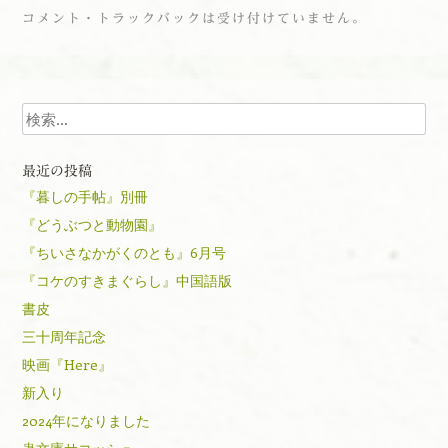
コメント・トラックバックは受け付けていません。
検索
最近の投稿
『暮しの手帖』別冊
『どうぶつと動物園』
『ちいさなかがくのとも』6月号
『コケのすきまぐらし』中国語版
書皮
三十周年記念
映画『Here』
新入り
2024年になりました