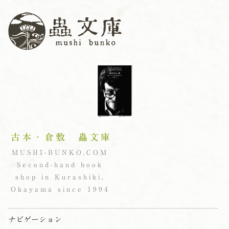
古本・倉敷 蟲文庫
MUSHI-BUNKO.COM
Second-hand book
shop in Kurashiki,
Okayama since 1994
ナビゲーション