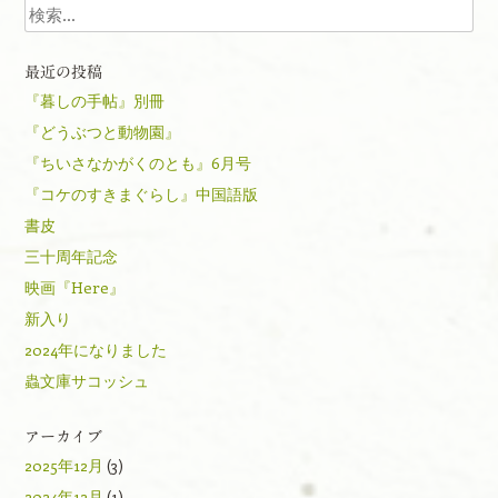
検索
最近の投稿
『暮しの手帖』別冊
『どうぶつと動物園』
『ちいさなかがくのとも』6月号
『コケのすきまぐらし』中国語版
書皮
三十周年記念
映画『Here』
新入り
2024年になりました
蟲文庫サコッシュ
アーカイブ
2025年12月
(3)
2024年12月
(1)