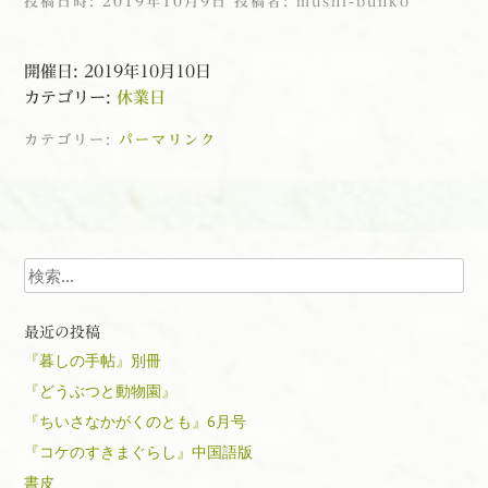
投稿日時:
2019年10月9日
投稿者:
mushi-bunko
開催日: 2019年10月10日
カテゴリー:
休業日
カテゴリー:
パーマリンク
投稿ナビゲーション
検索
最近の投稿
『暮しの手帖』別冊
『どうぶつと動物園』
『ちいさなかがくのとも』6月号
『コケのすきまぐらし』中国語版
書皮