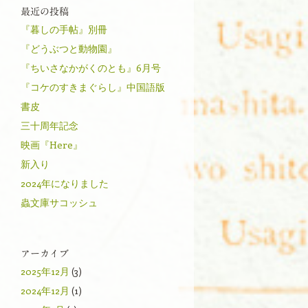
最近の投稿
『暮しの手帖』別冊
『どうぶつと動物園』
『ちいさなかがくのとも』6月号
『コケのすきまぐらし』中国語版
書皮
三十周年記念
映画『Here』
新入り
2024年になりました
蟲文庫サコッシュ
アーカイブ
2025年12月
(3)
2024年12月
(1)