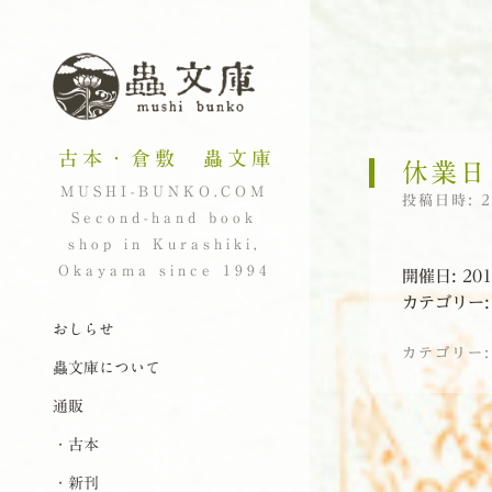
古本・倉敷 蟲文庫
休業日
MUSHI-BUNKO.COM
投稿日時:
Second-hand book
shop in Kurashiki,
Okayama since 1994
開催日: 20
カテゴリー
ナビゲーション
コンテンツへスキップ
おしらせ
カテゴリー
蟲文庫について
通販
投稿ナビゲーシ
・古本
・新刊