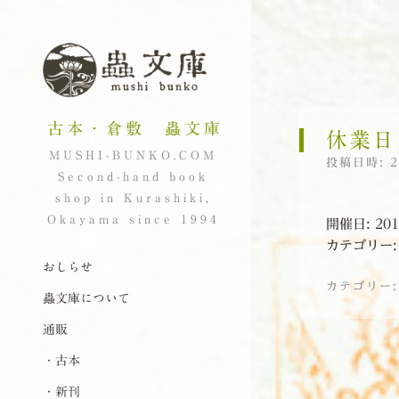
古本・倉敷 蟲文庫
休業日
MUSHI-BUNKO.COM
投稿日時:
Second-hand book
shop in Kurashiki,
Okayama since 1994
開催日: 20
カテゴリー
ナビゲーション
コンテンツへスキップ
おしらせ
カテゴリー
蟲文庫について
通販
投稿ナビゲーシ
・古本
・新刊