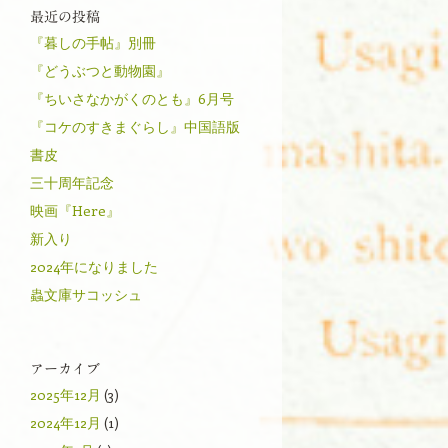
最近の投稿
『暮しの手帖』別冊
『どうぶつと動物園』
『ちいさなかがくのとも』6月号
『コケのすきまぐらし』中国語版
書皮
三十周年記念
映画『Here』
新入り
2024年になりました
蟲文庫サコッシュ
アーカイブ
2025年12月
(3)
2024年12月
(1)