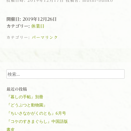
投稿日時:
2019年12月17日
投稿者:
mushi-bunko
開催日: 2019年12月26日
カテゴリー:
休業日
カテゴリー:
パーマリンク
投稿ナビゲーション
検索
最近の投稿
『暮しの手帖』別冊
『どうぶつと動物園』
『ちいさなかがくのとも』6月号
『コケのすきまぐらし』中国語版
書皮