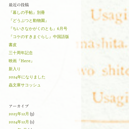
最近の投稿
『暮しの手帖』別冊
『どうぶつと動物園』
『ちいさなかがくのとも』6月号
『コケのすきまぐらし』中国語版
書皮
三十周年記念
映画『Here』
新入り
2024年になりました
蟲文庫サコッシュ
アーカイブ
2025年12月
(3)
2024年12月
(1)