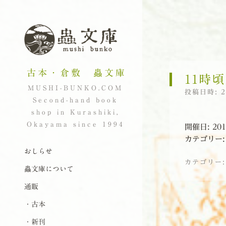
古本・倉敷 蟲文庫
11時
MUSHI-BUNKO.COM
投稿日時:
Second-hand book
shop in Kurashiki,
Okayama since 1994
開催日: 201
カテゴリー
ナビゲーション
コンテンツへスキップ
おしらせ
カテゴリー
蟲文庫について
通販
投稿ナビゲーシ
・古本
・新刊