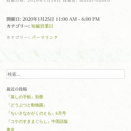
投稿日時:
2020年1月18日
投稿者:
mushi-bunko
開催日: 2020年1月25日 11:00 AM - 6:00 PM
カテゴリー:
短縮営業日
カテゴリー:
パーマリンク
投稿ナビゲーション
検索
最近の投稿
『暮しの手帖』別冊
『どうぶつと動物園』
『ちいさなかがくのとも』6月号
『コケのすきまぐらし』中国語版
書皮